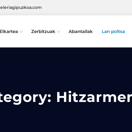
eleriagipuzkoa.com
Elkartea
Zerbitzuak
Abantailak
Lan poltsa
tegory:
Hitzarme