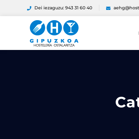
Dei iezaguzu: 943 31 60 40
aehg@host
Ca