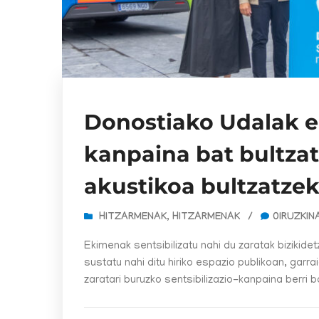
Donostiako Udalak e
kanpaina bat bultzat
akustikoa bultzatze
HITZARMENAK
,
HITZARMENAK
/
0IRUZKIN
Ekimenak sentsibilizatu nahi du zaratak bizikide
sustatu nahi ditu hiriko espazio publikoan, gar
zaratari buruzko sentsibilizazio-kanpaina berri ba