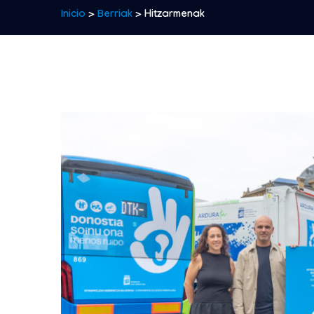
Inicio
>
Berriak
> Hitzarmenak