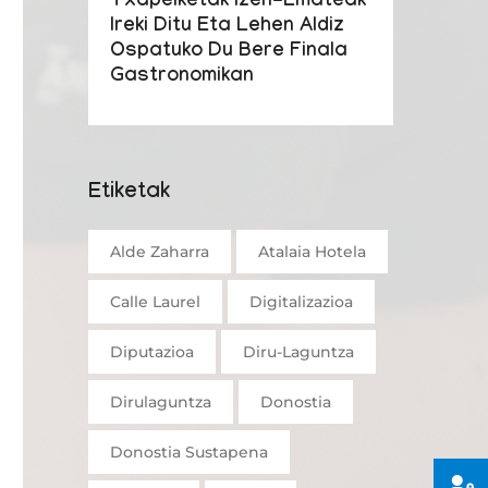
Txapelketak Izen-Emateak
Ireki Ditu Eta Lehen Aldiz
Ospatuko Du Bere Finala
Gastronomikan
Etiketak
Alde Zaharra
Atalaia Hotela
Calle Laurel
Digitalizazioa
Diputazioa
Diru-Laguntza
Dirulaguntza
Donostia
Donostia Sustapena