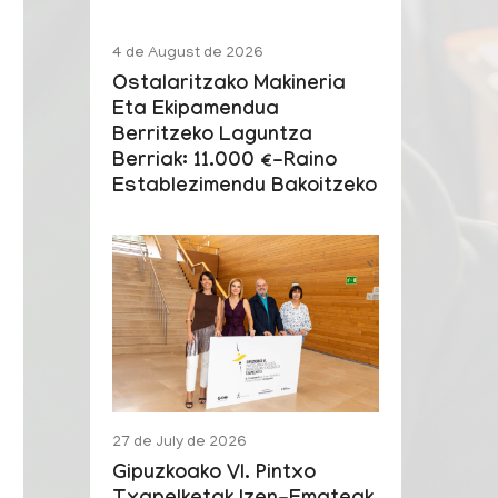
4 de August de 2026
Ostalaritzako Makineria
Eta Ekipamendua
Berritzeko Laguntza
Berriak: 11.000 €-Raino
Establezimendu Bakoitzeko
27 de July de 2026
Gipuzkoako VI. Pintxo