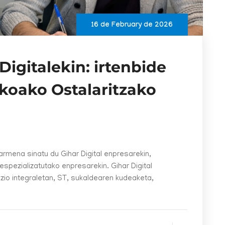
16 de February de 2026
Digitalekin: irtenbide
koako Ostalaritzako
armena sinatu du Gihar Digital enpresarekin,
espezializatutako enpresarekin. Gihar Digital
uzio integraletan, ST, sukaldearen kudeaketa,