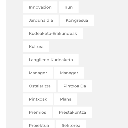
Innovación
Irun
Jardunaldia
Kongresua
Kudeaketa-Erakundeak
Kultura
Langileen Kudeaketa
Manager
Manager
Ostalaritza
Pintxoa Da
Pintxoak
Plana
Premios
Prestakuntza
Proiektua
Sektorea