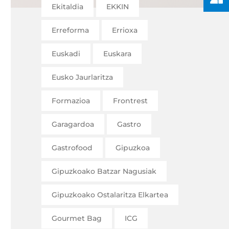
Ekitaldia
EKKIN
Erreforma
Errioxa
Euskadi
Euskara
Eusko Jaurlaritza
Formazioa
Frontrest
Garagardoa
Gastro
Gastrofood
Gipuzkoa
Gipuzkoako Batzar Nagusiak
Gipuzkoako Ostalaritza Elkartea
Gourmet Bag
ICG