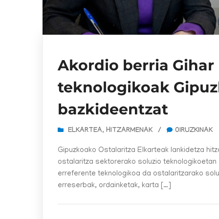
Akordio berria Gihar 
teknologikoak Gipuz
bazkideentzat
ELKARTEA
,
HITZARMENAK
/
0IRUZKINAK
Gipuzkoako Ostalaritza Elkarteak lankidetza hitz
ostalaritza sektorerako soluzio teknologikoetan 
erreferente teknologikoa da ostalaritzarako sol
erreserbak, ordainketak, karta […]