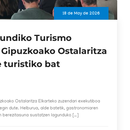
18 de May de 2026
dundiko Turismo
Gipuzkoako Ostalaritza
 turistiko bat
zkoako Ostalaritza Elkarteko zuzendari exekutiboa
gin dute. Helburua, alde batetik, gastronomiaren
en berezitasuna sustatzen lagunduko […]