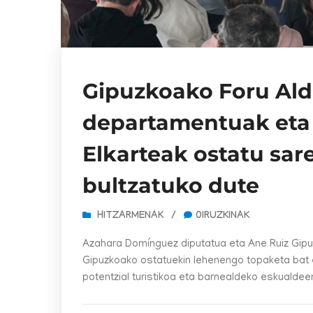
Gipuzkoako Foru Al
departamentuak eta 
Elkarteak ostatu sare
bultzatuko dute
HITZARMENAK
/
0IRUZKINAK
Azahara Domínguez diputatua eta Ane Ruiz Gipu
Gipuzkoako ostatuekin lehenengo topaketa bat e
potentzial turistikoa eta barnealdeko eskualde