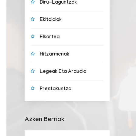
Diru-Laguntzak
Ekitaldiak
Elkartea
Hitzarmenak
Legeak Eta Araudia
Prestakuntza
Azken Berriak