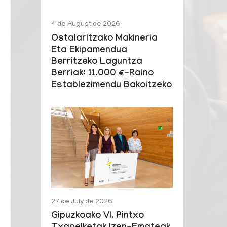
4 de August de 2026
Ostalaritzako Makineria
Eta Ekipamendua
Berritzeko Laguntza
Berriak: 11.000 €-Raino
Establezimendu Bakoitzeko
27 de July de 2026
Gipuzkoako VI. Pintxo