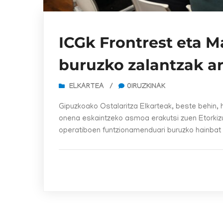
ICGk Frontrest eta M
buruzko zalantzak ar
ELKARTEA
/
0IRUZKINAK
Gipuzkoako Ostalaritza Elkarteak, beste behin, h
onena eskaintzeko asmoa erakutsi zuen Etorkiz
operatiboen funtzionamenduari buruzko hainbat 