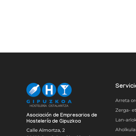
Servici
Arreta or
Zerga- et
Asociación de Empresarios de
Lan-arlok
Hostelería de Gipuzkoa
Aholkular
Calle Almortza, 2