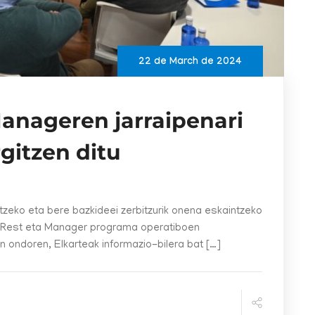
22 de March de 2024
anageren jarraipenari
gitzen ditu
itzeko eta bere bazkideei zerbitzurik onena eskaintzeko
ontRest eta Manager programa operatiboen
n ondoren, Elkarteak informazio-bilera bat […]