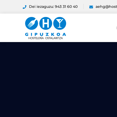
Dei iezaguzu: 943 31 60 40
aehg@host