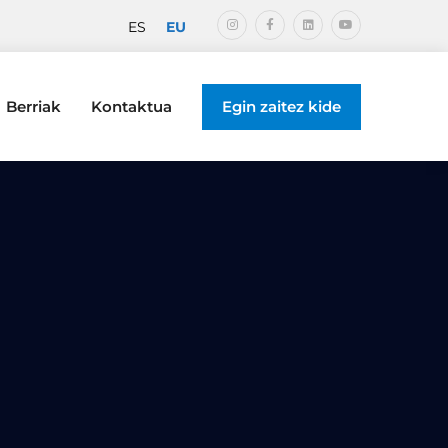
EU
ES
Berriak
Kontaktua
Egin zaitez kide