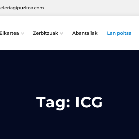
eleriagipuzkoa.com
Elkartea
Zerbitzuak
Abantailak
Lan poltsa
Tag:
ICG