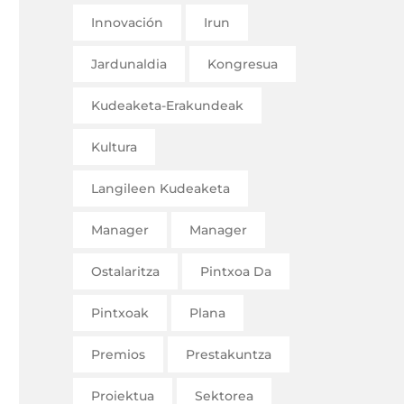
Innovación
Irun
Jardunaldia
Kongresua
Kudeaketa-Erakundeak
Kultura
Langileen Kudeaketa
Manager
Manager
Ostalaritza
Pintxoa Da
Pintxoak
Plana
Premios
Prestakuntza
Proiektua
Sektorea