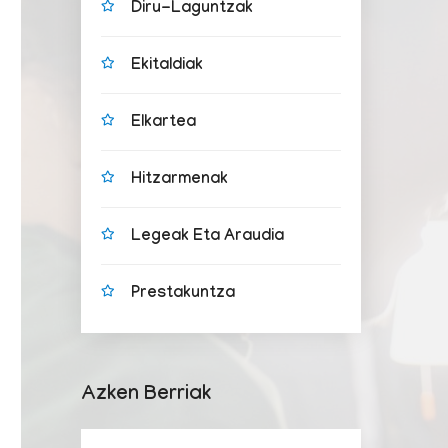
Diru-Laguntzak
Ekitaldiak
Elkartea
Hitzarmenak
Legeak Eta Araudia
Prestakuntza
Azken Berriak