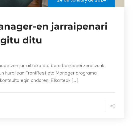
24 de January de 2024
anager-en jarraipenari
gitu ditu
obetzen jarraitzeko eta bere bazkideei zerbitzurik
un hurbilean FrontRest eta Manager programa
kontsulta egin ondoren, Elkarteak […]