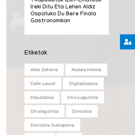
Txapelketak Izen-Emateak
Ireki Ditu Eta Lehen Aldiz
Ospatuko Du Bere Finala
Gastronomikan
Etiketak
Alde Zaharra
Atalaia Hotela
Calle Laurel
Digitalizazioa
Diputazioa
Diru-Laguntza
Dirulaguntza
Donostia
Donostia Sustapena