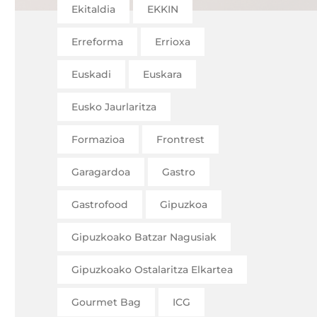
Ekitaldia
EKKIN
Erreforma
Errioxa
Euskadi
Euskara
Eusko Jaurlaritza
Formazioa
Frontrest
Garagardoa
Gastro
Gastrofood
Gipuzkoa
Gipuzkoako Batzar Nagusiak
Gipuzkoako Ostalaritza Elkartea
Gourmet Bag
ICG