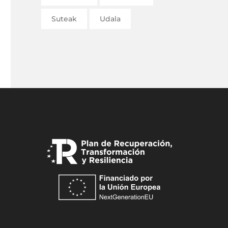
Suteak
Udala