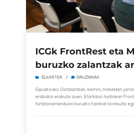
ICGk FrontRest eta M
buruzko zalantzak ar
ELKARTEA
/
0IRUZKINAK
Gipuzkoako Ostalaritzak, berriro, hobetzen jarra
erabakia erakutsi zuen. Etorkizun hurbilean Fr
funtzionamenduari buruzko hainbat kontsulta egi