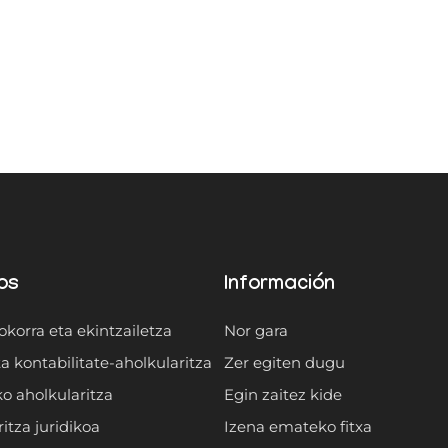
os
Información
okorra eta ekintzailetza
Nor gara
a kontabilitate-aholkularitza
Zer egiten dugu
o aholkularitza
Egin zaitez kide
itza juridikoa
Izena emateko fitxa