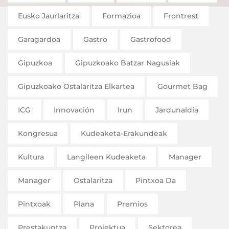
Eusko Jaurlaritza
Formazioa
Frontrest
Garagardoa
Gastro
Gastrofood
Gipuzkoa
Gipuzkoako Batzar Nagusiak
Gipuzkoako Ostalaritza Elkartea
Gourmet Bag
ICG
Innovación
Irun
Jardunaldia
Kongresua
Kudeaketa-Erakundeak
Kultura
Langileen Kudeaketa
Manager
Manager
Ostalaritza
Pintxoa Da
Pintxoak
Plana
Premios
Prestakuntza
Proiektua
Sektorea