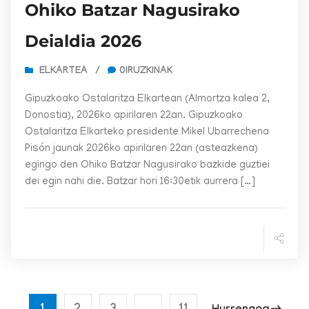
Ohiko Batzar Nagusirako
Deialdia 2026
ELKARTEA
/
0IRUZKINAK
Gipuzkoako Ostalaritza Elkartean (Almortza kalea 2,
Donostia), 2026ko apirilaren 22an. Gipuzkoako
Ostalaritza Elkarteko presidente Mikel Ubarrechena
Pisón jaunak 2026ko apirilaren 22an (asteazkena)
egingo den Ohiko Batzar Nagusirako bazkide guztiei
dei egin nahi die. Batzar hori 16:30etik aurrera […]