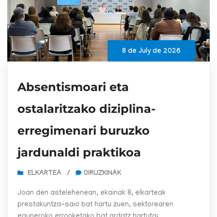
8 de July de 2026
Absentismoari eta
ostalaritzako diziplina-
erregimenari buruzko
jardunaldi praktikoa
ELKARTEA
/
0IRUZKINAK
Joan den astelehenean, ekainak 8, elkarteak
prestakuntza-saio bat hartu zuen, sektorearen
eguneroko erronketako bat ardatz hartuta: