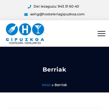
Dei iezaguzu: 943 31 60 40
aehg@hosteleriagipuzkoa.com
Berriak
Inicio
> Berriak