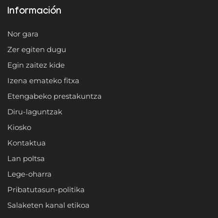
Información
Nor gara
Zer egiten dugu
Egin zaitez kide
Izena emateko fitxa
Etengabeko prestakuntza
Diru-laguntzak
Kiosko
Kontaktua
Lan poltsa
Lege-oharra
Pribatutasun-politika
Salaketen kanal etikoa