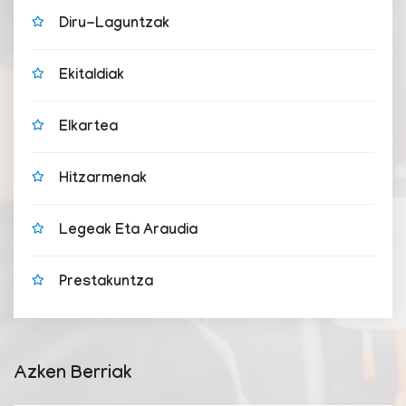
Diru-Laguntzak
Ekitaldiak
Elkartea
Hitzarmenak
Legeak Eta Araudia
Prestakuntza
Azken Berriak