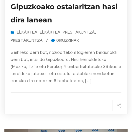
Gipuzkoako ostalaritzan hasi
dira lanean
ELKARTEA
,
ELKARTEA
,
PRESTAKUNTZA
,
PRESTAKUNTZA
/
0IRUZKINAK
Seihileko berri bat, nazioarteko stagierren belaunaldi
berri bat, iritsi da Gipuzkoara. Hiru herrialdetako
(Mexiko, Txile eta Peruko) 4 unibertsitatetako 36 ikasle
lurraldeko jatetxe- eta ostatu-establezimenduetan
sartuko dira datozen 6 hilabeteetan, […]