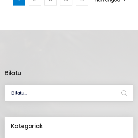
1
2
3
…
11
Hurrengoa
Bilatu
Kategoriak