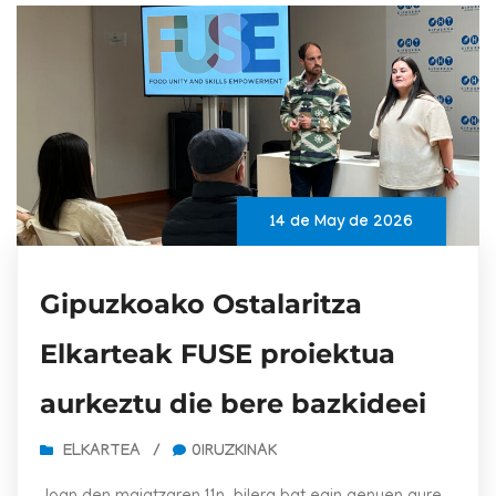
14 de May de 2026
Gipuzkoako Ostalaritza
Elkarteak FUSE proiektua
aurkeztu die bere bazkideei
ELKARTEA
/
0IRUZKINAK