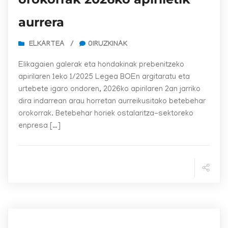
aurrera
ELKARTEA
/
0IRUZKINAK
Elikagaien galerak eta hondakinak prebenitzeko
apirilaren 1eko 1/2025 Legea BOEn argitaratu eta
urtebete igaro ondoren, 2026ko apirilaren 2an jarriko
dira indarrean arau horretan aurreikusitako betebehar
orokorrak. Betebehar horiek ostalaritza-sektoreko
enpresa […]