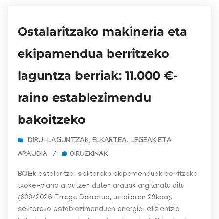
Ostalaritzako makineria eta
ekipamendua berritzeko
laguntza berriak: 11.000 €-
raino establezimendu
bakoitzeko
DIRU-LAGUNTZAK
,
ELKARTEA
,
LEGEAK ETA
ARAUDIA
/
0IRUZKINAK
BOEk ostalaritza-sektoreko ekipamenduak berritzeko
txoke-plana arautzen duten arauak argitaratu ditu
(638/2026 Errege Dekretua, uztailaren 29koa),
sektoreko establezimenduen energia-efizientzia