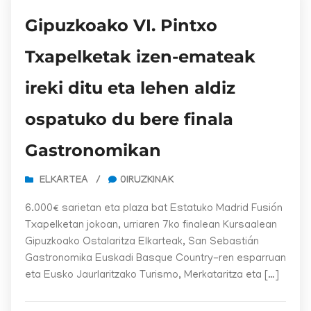
Gipuzkoako VI. Pintxo
Txapelketak izen-emateak
ireki ditu eta lehen aldiz
ospatuko du bere finala
Gastronomikan
ELKARTEA
/
0IRUZKINAK
6.000€ sarietan eta plaza bat Estatuko Madrid Fusión
Txapelketan jokoan, urriaren 7ko finalean Kursaalean
Gipuzkoako Ostalaritza Elkarteak, San Sebastián
Gastronomika Euskadi Basque Country-ren esparruan
eta Eusko Jaurlaritzako Turismo, Merkataritza eta […]