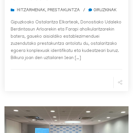
HITZARMENAK
,
PRESTAKUNTZA
/
0IRUZKINAK
Gipuzkoako Ostalaritza Elkarteak, Donostiako Udaleko
Berdintasun Arloarekin eta Farapi aholkularitzarekin
batera, gaueko aisialdiko establezimenduei
zuzendutako prestakuntza antolatu du, ostalaritzako
egoera konplexuak identifikatu eta kudeatzeari buruz.
Bilkura joan den uztailaren 1ean […]