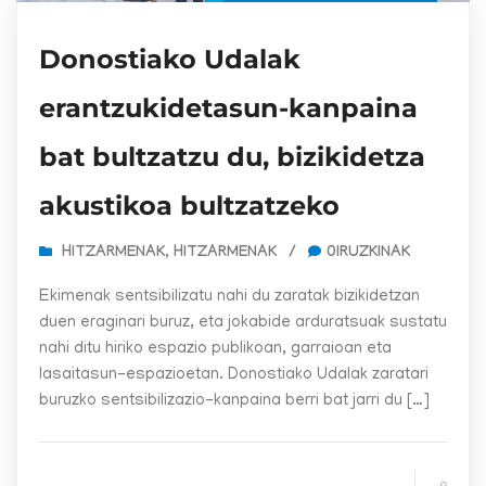
Donostiako Udalak
erantzukidetasun-kanpaina
bat bultzatzu du, bizikidetza
akustikoa bultzatzeko
HITZARMENAK
,
HITZARMENAK
/
0IRUZKINAK
Ekimenak sentsibilizatu nahi du zaratak bizikidetzan
duen eraginari buruz, eta jokabide arduratsuak sustatu
nahi ditu hiriko espazio publikoan, garraioan eta
lasaitasun-espazioetan. Donostiako Udalak zaratari
buruzko sentsibilizazio-kanpaina berri bat jarri du […]