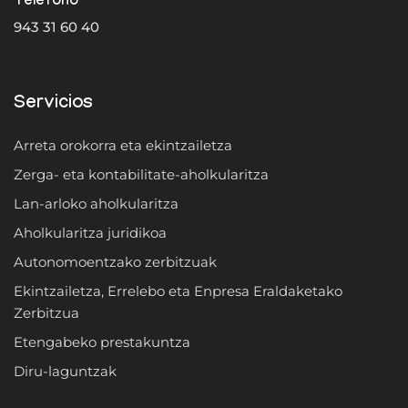
Teléfono
943 31 60 40
Servicios
Arreta orokorra eta ekintzailetza
Zerga- eta kontabilitate-aholkularitza
Lan-arloko aholkularitza
Aholkularitza juridikoa
Autonomoentzako zerbitzuak
Ekintzailetza, Errelebo eta Enpresa Eraldaketako
Zerbitzua
Etengabeko prestakuntza
Diru-laguntzak