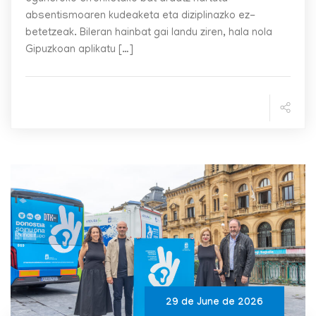
absentismoaren kudeaketa eta diziplinazko ez-
betetzeak. Bileran hainbat gai landu ziren, hala nola
Gipuzkoan aplikatu […]
29 de June de 2026