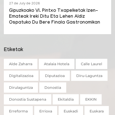
27 de July de 2026
Gipuzkoako VI. Pintxo Txapelketak Izen-
Emateak Ireki Ditu Eta Lehen Aldiz
Ospatuko Du Bere Finala Gastronomikan
Etiketak
Alde Zaharra
Atalaia Hotela
Calle Laurel
Digitalizazioa
Diputazioa
Diru-Laguntza
Dirulaguntza
Donostia
Donostia Sustapena
Ekitaldia
EKKIN
Erreforma
Errioxa
Euskadi
Euskara