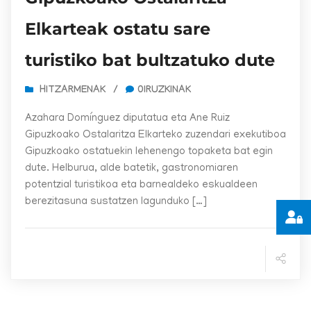
Elkarteak ostatu sare
turistiko bat bultzatuko dute
HITZARMENAK
/
0IRUZKINAK
Azahara Domínguez diputatua eta Ane Ruiz
Gipuzkoako Ostalaritza Elkarteko zuzendari exekutiboa
Gipuzkoako ostatuekin lehenengo topaketa bat egin
dute. Helburua, alde batetik, gastronomiaren
potentzial turistikoa eta barnealdeko eskualdeen
berezitasuna sustatzen lagunduko […]