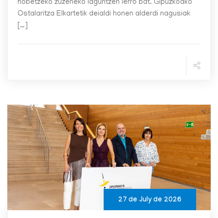
hobetzeko zuzeneko laguntzen lerro bat. Gipuzkoako
Ostalaritza Elkartetik deialdi honen alderdi nagusiak
[…]
27 de July de 2026