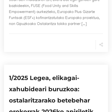
Joan den maiatzaren 11n, bilera bat egin genuen gure
bazkideekin, FUSE (Food Unity and Skills
Empowerment) aurkezteko, Europako Plus Gizarte
Funtsak (ESF+) kofinantzatutako Europako proiektua,
non Gipuzkoako Ostalaritza tokiko partner […]
1/2025 Legea, elikagai-
xahubideari buruzkoa:
ostalaritzarako betebehar
orokorrak 2026ko apiriletik