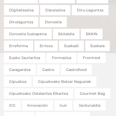
Digitalizazioa
Diputazioa
Diru-Laguntza
Dirulaguntza
Donostia
Donostia Sustapena
Ekitaldia
EKKIN
Erreforma
Errioxa
Euskadi
Euskara
Eusko Jaurlaritza
Formazioa
Frontrest
Garagardoa
Gastro
Gastrofood
Gipuzkoa
Gipuzkoako Batzar Nagusiak
Gipuzkoako Ostalaritza Elkartea
Gourmet Bag
ICG
Innovación
Irun
Jardunaldia