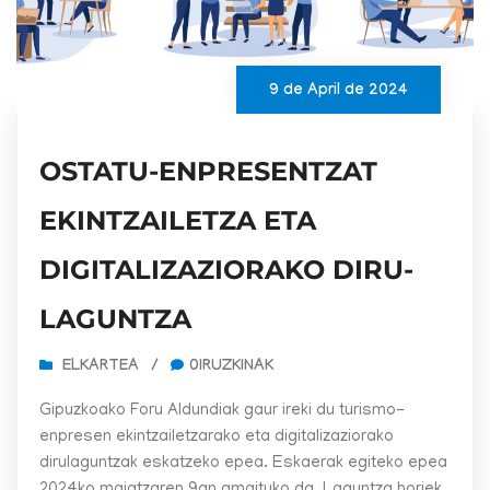
9 de April de 2024
OSTATU-ENPRESENTZAT
EKINTZAILETZA ETA
DIGITALIZAZIORAKO DIRU-
LAGUNTZA
ELKARTEA
/
0IRUZKINAK
Gipuzkoako Foru Aldundiak gaur ireki du turismo-
enpresen ekintzailetzarako eta digitalizaziorako
dirulaguntzak eskatzeko epea. Eskaerak egiteko epea
2024ko maiatzaren 9an amaituko da. Laguntza horiek