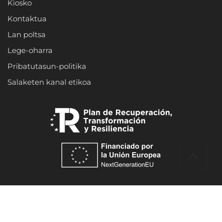
Kiosko
Kontaktua
Lan poltsa
Lege-oharra
Pribatutasun-politika
Salaketen kanal etikoa
Hostelería Gipuzkoa © 2023