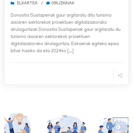
ELKARTEA
/
0IRUZKINAK
Donostia Sustapenak gaur argitaratu ditu turismo
aisiaren sektorekok proiektuen digitalizaziorako
dirulaguntzak Donostia Sustapenak gaur argitaratu du
turismo aisiaren sektorekok proiektuen
digitalizaziorako dirulaguntza. Eskaerak egiteko epea
bihar hasiko da eta 2024ko […]