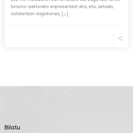
turismo-sektoreko enpresentzat dira, eta, zehazki,
ostalaritzari dagokionez, […]
Bilatu