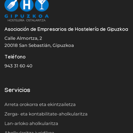
Asociación de Empresarios de Hostelería de Gipuzkoa
Calle Almortza, 2
20018 San Sebastián, Gipuzkoa
Teléfono
943 31 60 40
Servicios
Arreta orokorra eta ekintzailetza
Zerga- eta kontabilitate-aholkularitza
Lan-arloko aholkularitza
Aholkularitza juridikoa