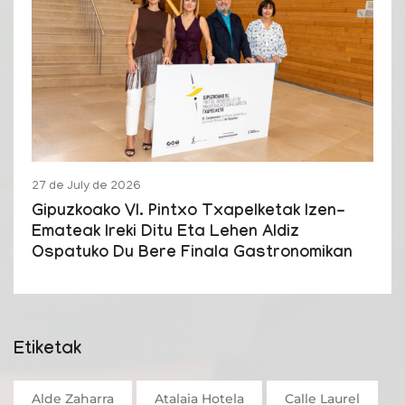
27 de July de 2026
Gipuzkoako VI. Pintxo Txapelketak Izen-
Emateak Ireki Ditu Eta Lehen Aldiz
Ospatuko Du Bere Finala Gastronomikan
Etiketak
Alde Zaharra
Atalaia Hotela
Calle Laurel