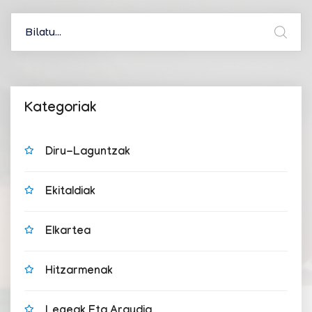
Kategoriak
Diru-Laguntzak
Ekitaldiak
Elkartea
Hitzarmenak
Legeak Eta Araudia