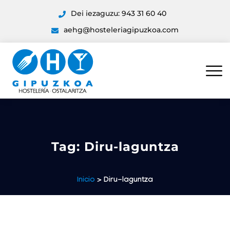
Dei iezaguzu: 943 31 60 40
aehg@hosteleriagipuzkoa.com
Tag:
Diru-laguntza
Inicio
> Diru-laguntza