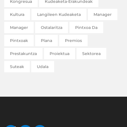
Kongresua
Kudeaketa-Erakundeak
Kultura
Langileen Kudeaketa
Manager
Manager
Ostalaritza
Pintxoa Da
Pintxoak
Plana
Premios
Prestakuntza
Proiektua
Sektorea
Suteak
Udala