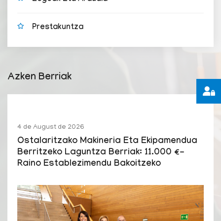
Prestakuntza
Azken Berriak
4 de August de 2026
Ostalaritzako Makineria Eta Ekipamendua
Berritzeko Laguntza Berriak: 11.000 €-
Raino Establezimendu Bakoitzeko