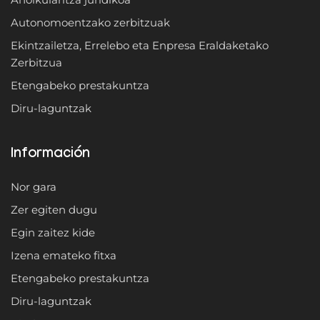
Autonomoentzako zerbitzuak
Ekintzailetza, Errelebo eta Enpresa Eraldaketako
Zerbitzua
Etengabeko prestakuntza
Diru-laguntzak
Información
Nor gara
Zer egiten dugu
Egin zaitez kide
Izena emateko fitxa
Etengabeko prestakuntza
Diru-laguntzak