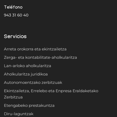
Teléfono
943 31 60 40
Servicios
Arreta orokorra eta ekintzailetza
Zerga- eta kontabilitate-aholkularitza
Lan-arloko aholkularitza
Aholkularitza juridikoa
Autonomoentzako zerbitzuak
Ekintzailetza, Errelebo eta Enpresa Eraldaketako
Zerbitzua
Etengabeko prestakuntza
Diru-laguntzak