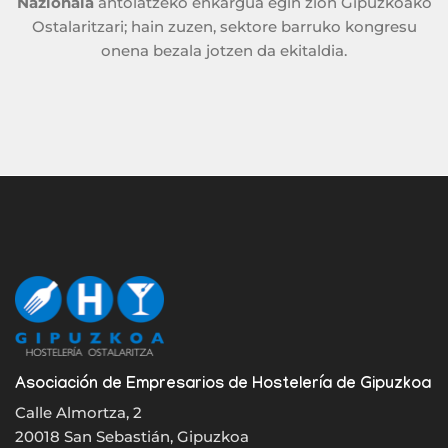
Nazionala
antolatzeko enkargua egin zion Gipuzkoako
Ostalaritzari; hain zuzen, sektore barruko kongresu
onena bezala jotzen da ekitaldia.
Asociación de Empresarios de Hostelería de Gipuzkoa
Calle Almortza, 2
20018 San Sebastián, Gipuzkoa