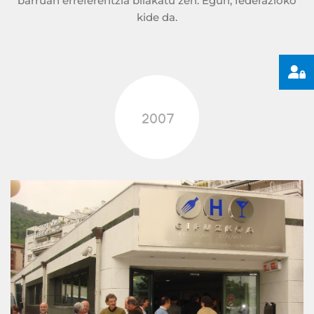
barruan erreferentzia bilakatu zen. Egun, federazioko
kide da.
2007