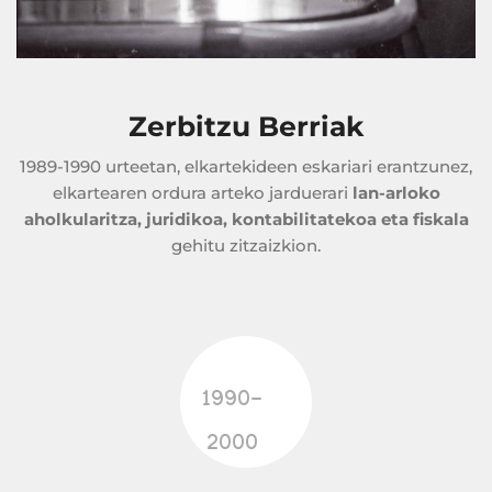
Zerbitzu Berriak
1989-1990 urteetan, elkartekideen eskariari erantzunez,
elkartearen ordura arteko jarduerari
lan-arloko
aholkularitza, juridikoa, kontabilitatekoa eta fiskala
gehitu zitzaizkion.
1990-
2000