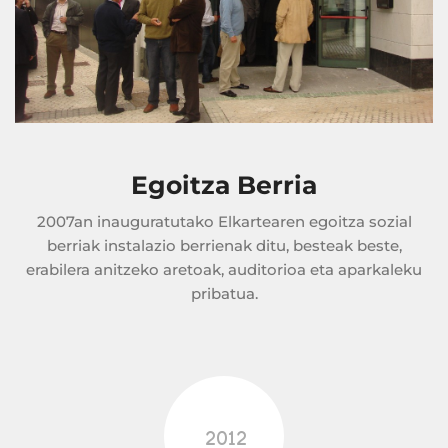
Egoitza Berria
2007an inauguratutako Elkartearen egoitza sozial
berriak instalazio berrienak ditu, besteak beste,
erabilera anitzeko aretoak, auditorioa eta aparkaleku
pribatua.
2012