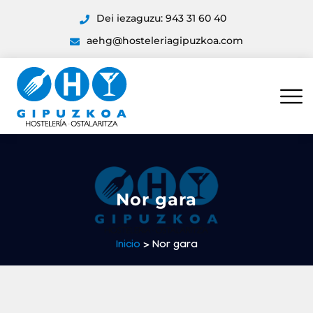
Dei iezaguzu: 943 31 60 40
aehg@hosteleriagipuzkoa.com
Nor gara
Inicio
> Nor gara