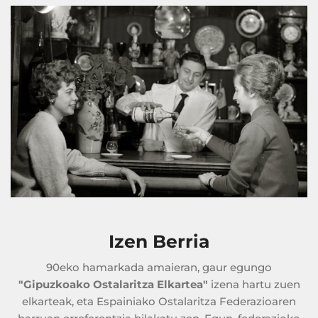
Izen Berria
90eko hamarkada amaieran, gaur egungo
"Gipuzkoako Ostalaritza Elkartea"
izena hartu zuen
elkarteak, eta Espainiako Ostalaritza Federazioaren