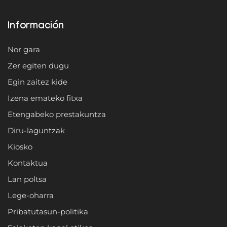
Información
Nor gara
Zer egiten dugu
Egin zaitez kide
Izena emateko fitxa
Etengabeko prestakuntza
Diru-laguntzak
Kiosko
Kontaktua
Lan poltsa
Lege-oharra
Pribatutasun-politika