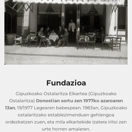
Fundazioa
Gipuzkoako Ostalaritza Elkartea (Gipuzkoako
Ostalaritza)
Donostian sortu zen 1977ko azaroaren
13an
, 19/1977 Legearen babespean. 1983an, Gipuzkoako
ostalaritzako establezimenduen gehiengoa
ordezkatzen zuen, eta mila elkartekide izatera iritsi zen
urte horren amaieran.