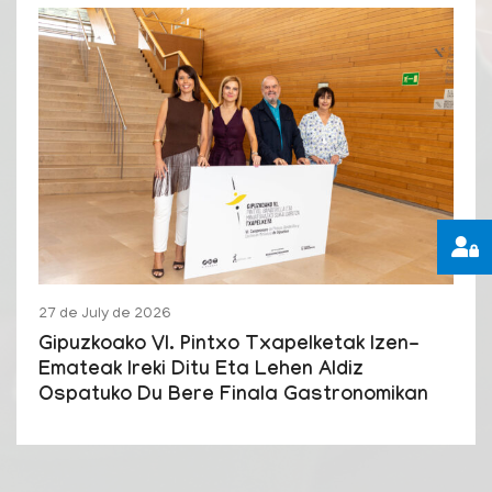
27 de July de 2026
Gipuzkoako VI. Pintxo Txapelketak Izen-
Emateak Ireki Ditu Eta Lehen Aldiz
Ospatuko Du Bere Finala Gastronomikan