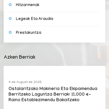
Hitzarmenak
Legeak Eta Araudia
Prestakuntza
Azken Berriak
4 de August de 2026
Ostalaritzako Makineria Eta Ekipamendua
Berritzeko Laguntza Berriak: 11.000 €-
Raino Establezimendu Bakoitzeko