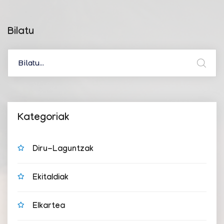
Bilatu
Kategoriak
Diru-Laguntzak
Ekitaldiak
Elkartea