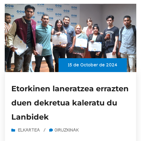
15 de October de 2024
Etorkinen laneratzea errazten
duen dekretua kaleratu du
Lanbidek
ELKARTEA
/
0IRUZKINAK