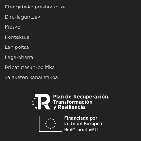
Etengabeko prestakuntza
Diru-laguntzak
Kiosko
Kontaktua
Lan poltsa
Lege-oharra
Pribatutasun-politika
Salaketen kanal etikoa