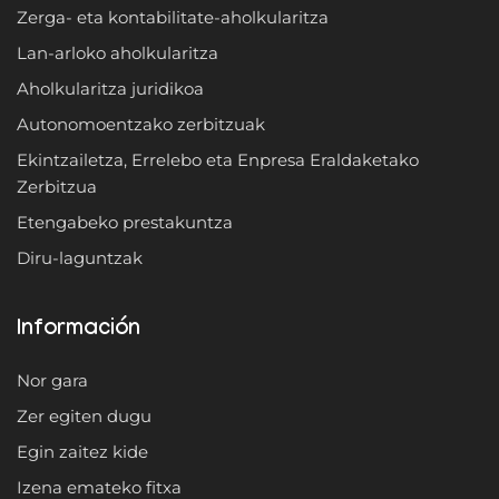
Zerga- eta kontabilitate-aholkularitza
Lan-arloko aholkularitza
Aholkularitza juridikoa
Autonomoentzako zerbitzuak
Ekintzailetza, Errelebo eta Enpresa Eraldaketako
Zerbitzua
Etengabeko prestakuntza
Diru-laguntzak
Información
Nor gara
Zer egiten dugu
Egin zaitez kide
Izena emateko fitxa