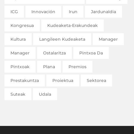
ICG
Innovación
Irun
Jardunaldia
Kongresua
Kudeaketa-Erakundeak
Kultura
Langileen Kudeaketa
Manager
Manager
Ostalaritza
Pintxoa Da
Pintxoak
Plana
Premios
Prestakuntza
Proiektua
Sektorea
Suteak
Udala