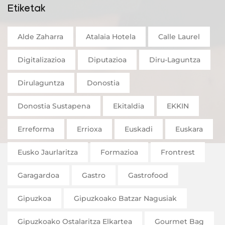
Etiketak
Alde Zaharra
Atalaia Hotela
Calle Laurel
Digitalizazioa
Diputazioa
Diru-Laguntza
Dirulaguntza
Donostia
Donostia Sustapena
Ekitaldia
EKKIN
Erreforma
Errioxa
Euskadi
Euskara
Eusko Jaurlaritza
Formazioa
Frontrest
Garagardoa
Gastro
Gastrofood
Gipuzkoa
Gipuzkoako Batzar Nagusiak
Gipuzkoako Ostalaritza Elkartea
Gourmet Bag