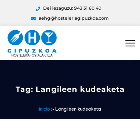
Dei iezaguzu: 943 31 60 40
aehg@hosteleriagipuzkoa.com
Tag:
Langileen kudeaketa
Inicio
> Langileen kudeaketa