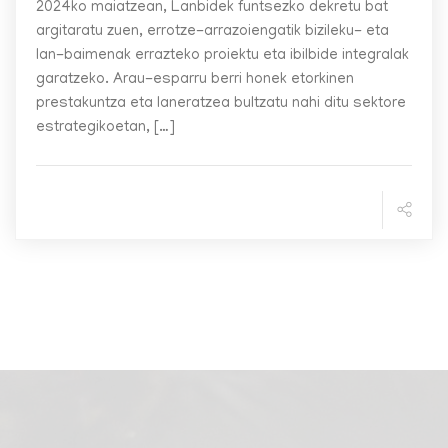
2024ko maiatzean, Lanbidek funtsezko dekretu bat
argitaratu zuen, errotze-arrazoiengatik bizileku- eta
lan-baimenak errazteko proiektu eta ibilbide integralak
garatzeko. Arau-esparru berri honek etorkinen
prestakuntza eta laneratzea bultzatu nahi ditu sektore
estrategikoetan, […]