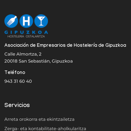
Asociación de Empresarios de Hostelería de Gipuzkoa
Calle Almortza, 2
20018 San Sebastián, Gipuzkoa
Teléfono
943 31 60 40
Servicios
Arreta orokorra eta ekintzailetza
Zerga- eta kontabilitate-aholkularitza