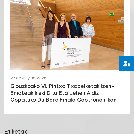
27 de July de 2026
Gipuzkoako VI. Pintxo Txapelketak Izen-
Emateak Ireki Ditu Eta Lehen Aldiz
Ospatuko Du Bere Finala Gastronomikan
Etiketak