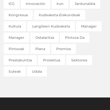
ICG
Innovación
Irun
Jardunaldia
Kongresua
Kudeaketa-Erakundeak
Kultura
Langileen Kudeaketa
Manager
Manager
Ostalaritza
Pintxoa Da
Pintxoak
Plana
Premios
Prestakuntza
Proiektua
Sektorea
Suteak
Udala