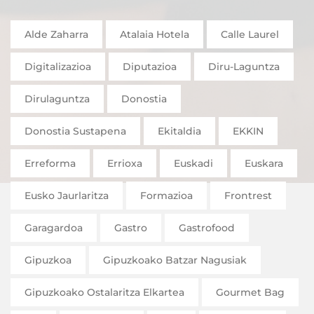
Alde Zaharra
Atalaia Hotela
Calle Laurel
Digitalizazioa
Diputazioa
Diru-Laguntza
Dirulaguntza
Donostia
Donostia Sustapena
Ekitaldia
EKKIN
Erreforma
Errioxa
Euskadi
Euskara
Eusko Jaurlaritza
Formazioa
Frontrest
Garagardoa
Gastro
Gastrofood
Gipuzkoa
Gipuzkoako Batzar Nagusiak
Gipuzkoako Ostalaritza Elkartea
Gourmet Bag