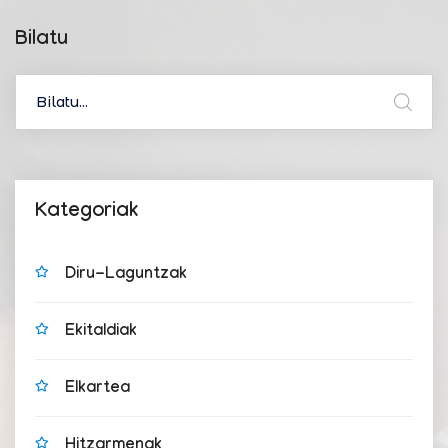
Bilatu
Kategoriak
Diru-Laguntzak
Ekitaldiak
Elkartea
Hitzarmenak