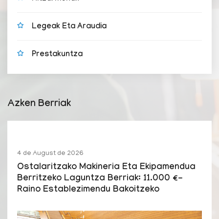
Legeak Eta Araudia
Prestakuntza
Azken Berriak
4 de August de 2026
Ostalaritzako Makineria Eta Ekipamendua
Berritzeko Laguntza Berriak: 11.000 €-
Raino Establezimendu Bakoitzeko