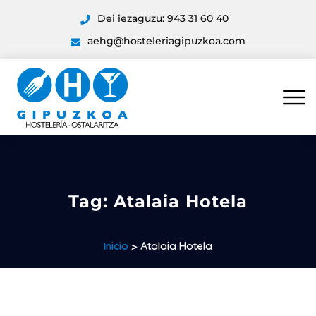
Dei iezaguzu: 943 31 60 40
aehg@hosteleriagipuzkoa.com
Tag:
Atalaia Hotela
Inicio
> Atalaia Hotela