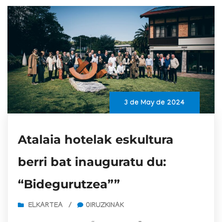
3 de May de 2024
Atalaia hotelak eskultura
berri bat inauguratu du:
“Bidegurutzea””
ELKARTEA
/
0IRUZKINAK