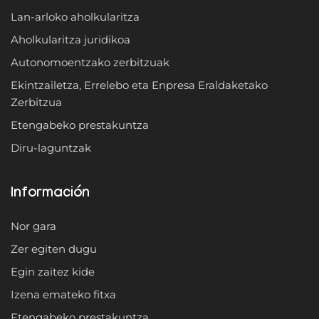
Lan-arloko aholkularitza
Aholkularitza juridikoa
Autonomoentzako zerbitzuak
Ekintzailetza, Errelebo eta Enpresa Eraldaketako
Zerbitzua
Etengabeko prestakuntza
Diru-laguntzak
Información
Nor gara
Zer egiten dugu
Egin zaitez kide
Izena emateko fitxa
Etengabeko prestakuntza