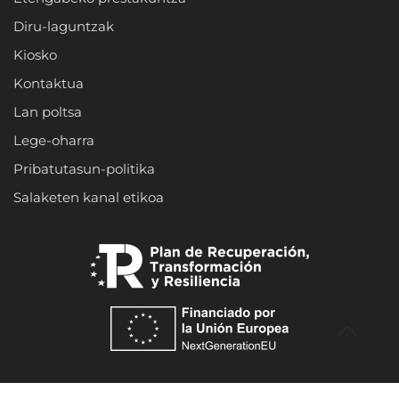
Diru-laguntzak
Kiosko
Kontaktua
Lan poltsa
Lege-oharra
Pribatutasun-politika
Salaketen kanal etikoa