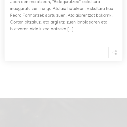
Joan den maiatzean, “Bidegurutzea” eskultura
inauguratu zen Irungo Atalaia hotelean. Eskultura hau
Pedro Formarizek sortu zuen, Atalaiarentzat bakarrik,
Corten altzairuz, eta argi utzi zuen lanbidearen eta
bizitzaren bide luzea batzeko […]