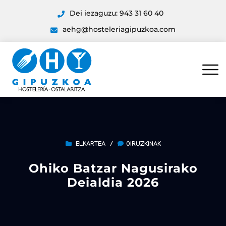
Dei iezaguzu: 943 31 60 40
aehg@hosteleriagipuzkoa.com
ELKARTEA
/
0IRUZKINAK
Ohiko Batzar Nagusirako
Deialdia 2026