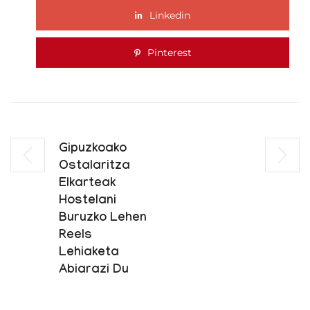
Linkedin
Pinterest
Gipuzkoako
Ostalaritza
Elkarteak
Hostelani
Buruzko Lehen
Reels
Lehiaketa
Abiarazi Du