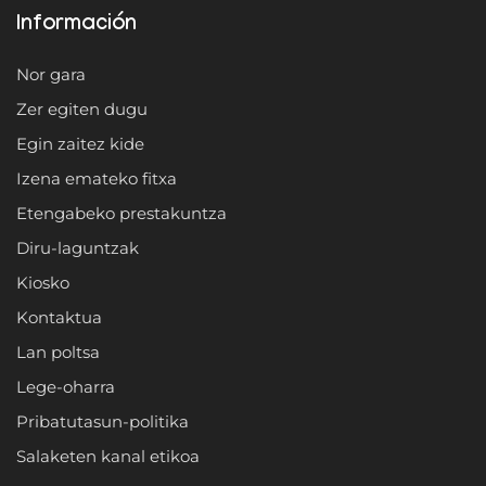
Información
Nor gara
Zer egiten dugu
Egin zaitez kide
Izena emateko fitxa
Etengabeko prestakuntza
Diru-laguntzak
Kiosko
Kontaktua
Lan poltsa
Lege-oharra
Pribatutasun-politika
Salaketen kanal etikoa