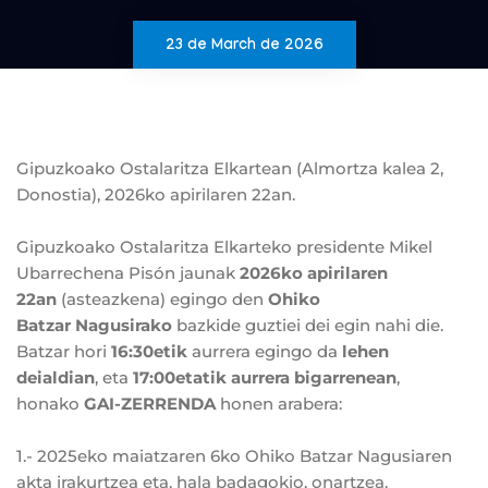
23 de March de 2026
Gipuzkoako Ostalaritza Elkartean (Almortza kalea 2,
Donostia), 2026ko apirilaren 22an.
Gipuzkoako Ostalaritza Elkarteko presidente Mikel
Ubarrechena Pisón jaunak
2026ko apirilaren
22an
(asteazkena) egingo den
Ohiko
Batzar Nagusirako
bazkide guztiei dei egin nahi die.
Batzar hori
16:30etik
aurrera egingo da
lehen
deialdian
, eta
17:00etatik aurrera bigarrenean
,
honako
GAI-ZERRENDA
honen arabera:
1.- 2025eko maiatzaren 6ko Ohiko Batzar Nagusiaren
akta irakurtzea eta, hala badagokio, onartzea.