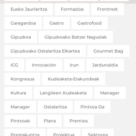
Eusko Jaurlaritza
Formazioa
Frontrest
Garagardoa
Gastro
Gastrofood
Gipuzkoa
Gipuzkoako Batzar Nagusiak
Gipuzkoako Ostalaritza Elkartea
Gourmet Bag
ICG
Innovación
Irun
Jardunaldia
Kongresua
Kudeaketa-Erakundeak
Kultura
Langileen Kudeaketa
Manager
Manager
Ostalaritza
Pintxoa Da
Pintxoak
Plana
Premios
Prestakuntza
Proiektua
Sektorea