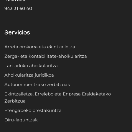
Teléfono
943 31 60 40
Servicios
Arreta orokorra eta ekintzailetza
Zerga- eta kontabilitate-aholkularitza
Lan-arloko aholkularitza
Aholkularitza juridikoa
Autonomoentzako zerbitzuak
Ekintzailetza, Errelebo eta Enpresa Eraldaketako
Zerbitzua
Etengabeko prestakuntza
Diru-laguntzak