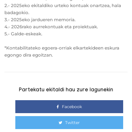
2.- 2025eko ekitaldiko urteko kontuak onartzea, hala
badagokio.
3.- 2025eko jardueren memoria.
4.- 2026rako aurrekontuak eta proiektuak.
5.- Galde-eskeak.
*Kontabilitateko egoera-orriak elkartekideen eskura
egongo dira egoitzan.
Partekatu ekitaldi hau zure lagunekin
Facebook
Twitter