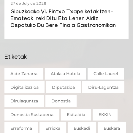
27 de July de 2026
Gipuzkoako VI. Pintxo Txapelketak Izen-
Emateak Ireki Ditu Eta Lehen Aldiz
Ospatuko Du Bere Finala Gastronomikan
Etiketak
Alde Zaharra
Atalaia Hotela
Calle Laurel
Digitalizazioa
Diputazioa
Diru-Laguntza
Dirulaguntza
Donostia
Donostia Sustapena
Ekitaldia
EKKIN
Erreforma
Errioxa
Euskadi
Euskara