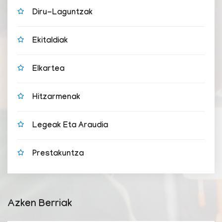
Diru-Laguntzak
Ekitaldiak
Elkartea
Hitzarmenak
Legeak Eta Araudia
Prestakuntza
Azken Berriak