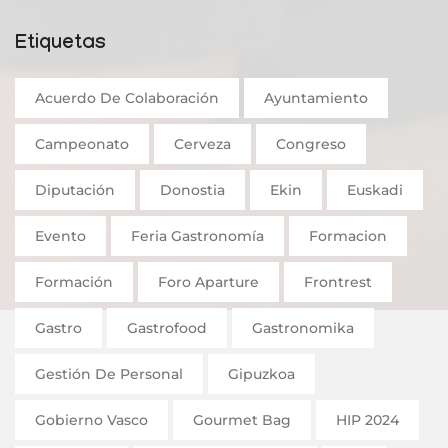
Etiquetas
Acuerdo De Colaboración
Ayuntamiento
Campeonato
Cerveza
Congreso
Diputación
Donostia
Ekin
Euskadi
Evento
Feria Gastronomía
Formacion
Formación
Foro Aparture
Frontrest
Gastro
Gastrofood
Gastronomika
Gestión De Personal
Gipuzkoa
Gobierno Vasco
Gourmet Bag
HIP 2024