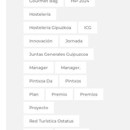
Gourmet Bag
HIP 2024
Hostelería
Hostelería Gipuzkoa
ICG
Innovación
Jornada
Juntas Generales Guipuzcoa
Manager
Manager.
Pintxoa Da
Pintxos
Plan
Premio
Premios
Proyecto
Red Turística Ostatus