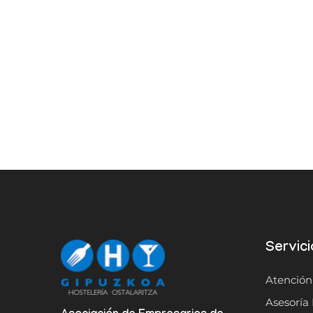
Servici
Atención
Asesoría 