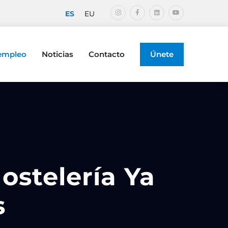
ES
EU
 empleo
Noticias
Contacto
Únete
ostelería Ya
s