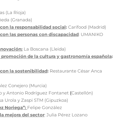
as (La Rioja)
ñeda (Granada)
on la responsabilidad social
:
Carifood (Madrid)
on las personas con discapacidad
: UMANIKO
nnovación:
La Boscana (Lleida)
 promoción de la cultura y gastronomía española
:
on la sostenibilidad
:
Restaurante César Anca
lez Conejero (Murcia)
o y Antonio Rodríguez Fontanet
(
Castellón)
asa Urola y Zaspi STM (Gipuzkoa)
ez Noriega”:
Felipe González
la mejora del sector
: Julia Pérez Lozano