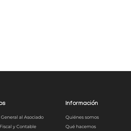
os
Información
 General al Asociado
Quiénes somos
Fiscal y Contable
Qué hacemos