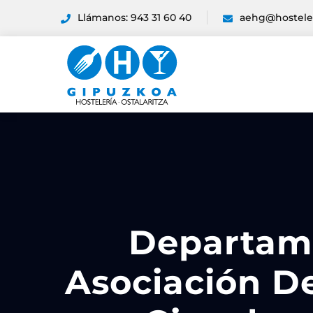
Llámanos: 943 31 60 40
aehg@hostele
Departame
Asociación D