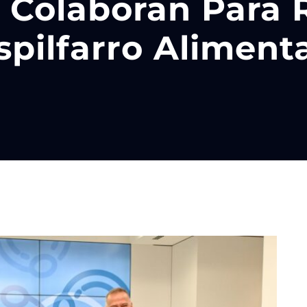
 Colaboran Para R
pilfarro Aliment