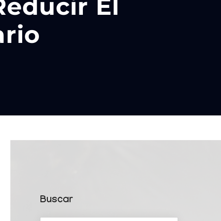
educir El
ario
Buscar