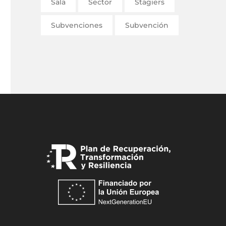
Sala
Sector
Stagiers
Subvenciones
Subvención