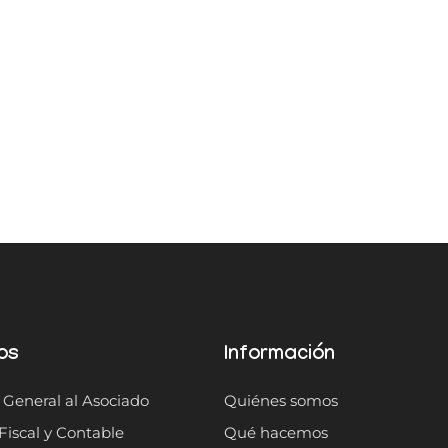
os
Información
 General al Asociado
Quiénes somos
Fiscal y Contable
Qué hacemos