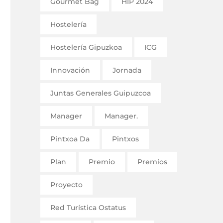
Gourmet Bag
HIP 2024
Hostelería
Hostelería Gipuzkoa
ICG
Innovación
Jornada
Juntas Generales Guipuzcoa
Manager
Manager.
Pintxoa Da
Pintxos
Plan
Premio
Premios
Proyecto
Red Turística Ostatus