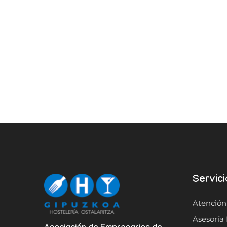
Servici
Atención
Asesoría 