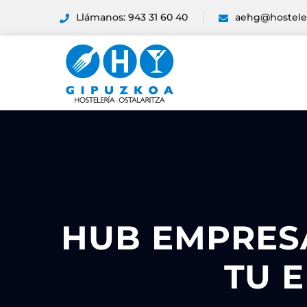
Llámanos: 943 31 60 40
aehg@hostele
HUB EMPRES
TU 