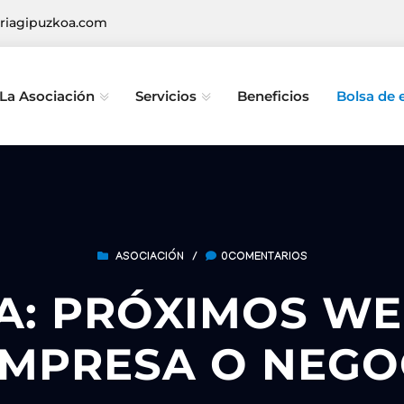
riagipuzkoa.com
La Asociación
Servicios
Beneficios
Bolsa de
ASOCIACIÓN
/
0COMENTARIOS
A: PRÓXIMOS WE
EMPRESA O NEGO