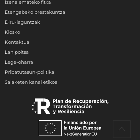
Izena emateko fitxa
Etengabeko prestakuntza
Diru-laguntzak
Kiosko
Kontaktua
Lan poltsa
Lege-oharra
Pribatutasun-politika
Salaketen kanal etikoa