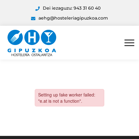
Dei iezaguzu: 943 31 60 40
aehg@hosteleriagipuzkoa.com