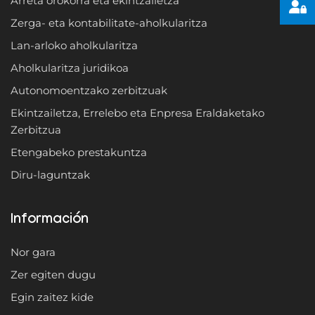
Arreta orokorra eta ekintzailetza
Zerga- eta kontabilitate-aholkularitza
Lan-arloko aholkularitza
Aholkularitza juridikoa
Autonomoentzako zerbitzuak
Ekintzailetza, Errelebo eta Enpresa Eraldaketako
Zerbitzua
Etengabeko prestakuntza
Diru-laguntzak
Información
Nor gara
Zer egiten dugu
Egin zaitez kide